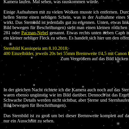
Kamera laufen. Mal sehen, was rauskommen würde.
Einige Aufnahmen mit zu vielen Wolken musste ich entfernen. Durch
hellen Sterne einen nebligen Schein, was in der Aufnahme eines St
wirkt. Das Sternbild ist jedenfalls gut zu erkennen. Unten, etwas li
Bild bewegen für Beschriftungen) sieht man einen kleinen rötlichen
281 oder
Pacman-Nebel
genannt. Etwas rechts unten neben Caph is
ein kleiner nebliger Fleck zu sehen. Es handelt sich hier um den o
Sternbild Kassiopeia am 8.10.2018;
400 Einzelbilder, jeweils 20s bei 55mm Brennweite f/4,5 mit Can
Zum Vergrößern auf das Bild klicken 
In der gleichen Nacht richtete ich die Kamera auch noch auf das St
waren ebenso ungünstig wie im Bild darüber. Dennoch ist das Ergebn
Schwache Details werden nicht sichtbar, aber Sterne und Sternhaufe
Bild bewegen für Beschriftungen).
Das Sternbild ist zu groß um bei dieser Brennweite komplett auf da
nur ein Ausschnitt zu sehen.