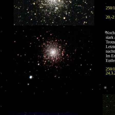
250/1
20.-2
Noch 
stark
Trotz
Letzt
nacht
Im Er
Entfe
250/1
24.3.