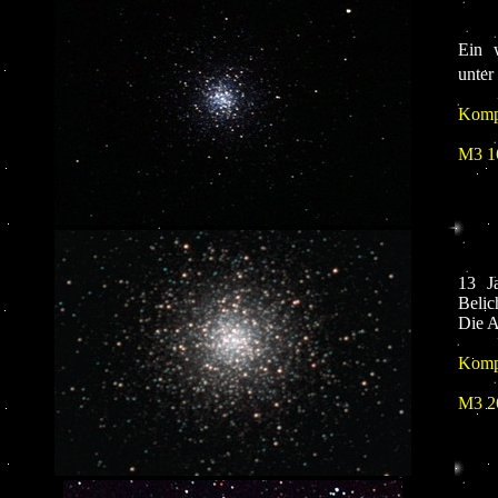
Ein w
unter
Kompo
M3 1
13 J
Belic
Die A
Kompo
M3 2