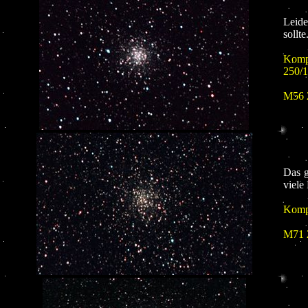
Leide
sollt
Kompo
250/
M56 
Das g
viele
Kompo
M71 