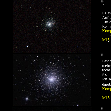
Es is
Aufna
Auflö
Beim 
Kompo
M15 
Fast 
mehr 
recht
fest,
Ich h
darüb
Kompo
M15 