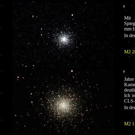
Mit 
Spieg
mm f/
In de
M2 2
Jahre
Kamer
deutl
Ich n
CLS-F
In de
M2 1