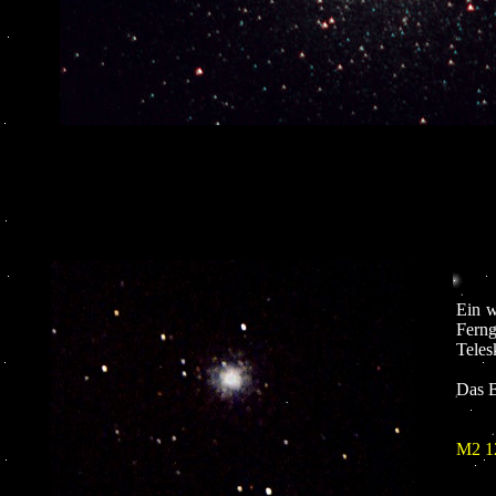
Ein w
Fern
Teles
Das B
M2 1