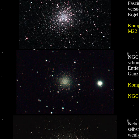
Faszi
versu
Ergeb
Kompo
M22 
NGC 2
schon
Entfe
Ganz 
Kompo
NGC 
Neben
selbs
wenig