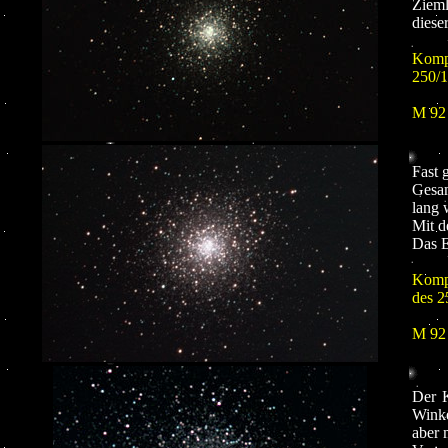
Zieml
diese
Kompo
250/
M 92
Fast 
Gesam
lang 
Mit d
Das E
Kompo
des 
M 92
Der K
Winke
aber 