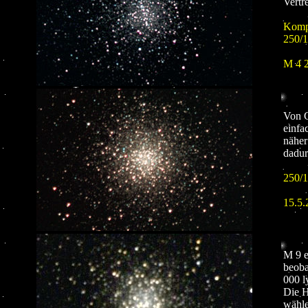
Vertr
Kompo
250/
M 4 
Von G
einfa
näher
dadur
250/1
15.5.
M 9 e
beoba
000 l
Die H
wähle